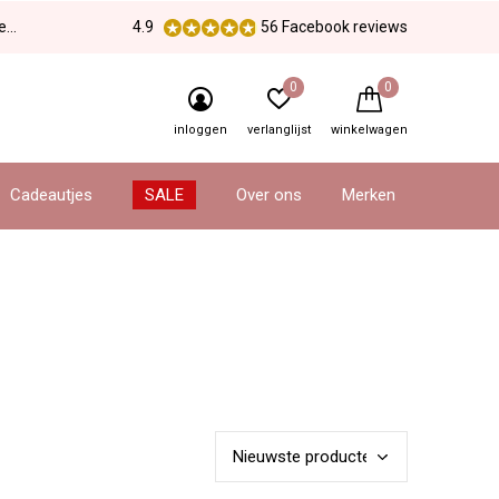
en
4.9
56 Facebook reviews
0
0
inloggen
verlanglijst
winkelwagen
Cadeautjes
SALE
Over ons
Merken