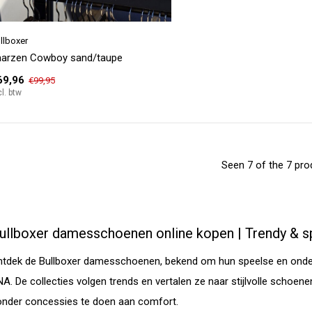
llboxer
aarzen Cowboy sand/taupe
69,96
€99,95
cl. btw
Seen 7 of the 7 pro
ullboxer damesschoenen online kopen | Trendy & s
ntdek de Bullboxer damesschoenen, bekend om hun speelse en onde
A. De collecties volgen trends en vertalen ze naar stijlvolle schoenen 
onder concessies te doen aan comfort.