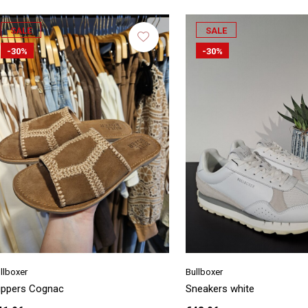
SALE
SALE
-30%
-30%
llboxer
Bullboxer
lippers Cognac
Sneakers white