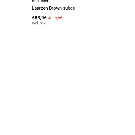
Bullboxer
Laarzen Brown suède
€83,96
€119,95
Incl. btw