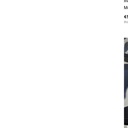
Bu
M
€
In