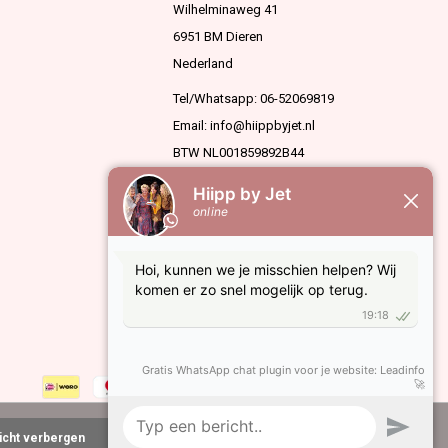
Wilhelminaweg 41
6951 BM Dieren
Nederland
Tel/Whatsapp: 06-52069819
Email:
info@hiippbyjet.nl
BTW NL001859892B44
KVK 63936909
richt verbergen
Meer over cookies »