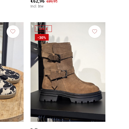
€62,96
€89,95
Incl. btw
SALE
-30%