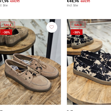
41,96
€48,96
€59,95
€69,95
cl. btw
Incl. btw
SALE
SALE
-30%
-30%