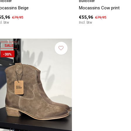
llboxer
Bullboxer
ocassins Beige
Mocassins Cow print
55,96
€55,96
€79,95
€79,95
cl. btw
Incl. btw
SALE
-30%