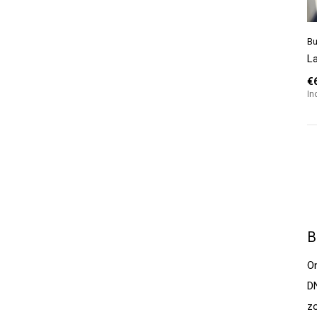
Bu
L
€
In
B
O
DN
z