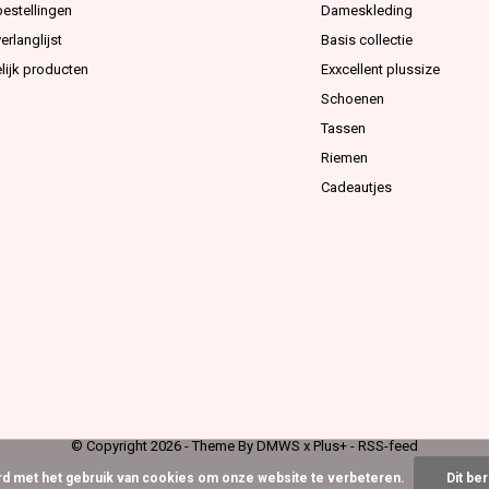
bestellingen
Dameskleding
erlanglijst
Basis collectie
lijk producten
Exxcellent plussize
Schoenen
Tassen
Riemen
Cadeautjes
© Copyright
2026
- Theme By
DMWS
x
Plus+
-
RSS-feed
ord met het gebruik van cookies om onze website te verbeteren.
Dit be