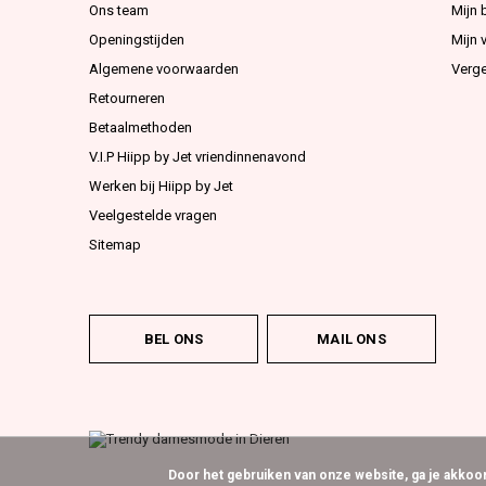
Ons team
Mijn 
Openingstijden
Mijn v
Algemene voorwaarden
Verge
Retourneren
Betaalmethoden
V.I.P Hiipp by Jet vriendinnenavond
Werken bij Hiipp by Jet
Veelgestelde vragen
Sitemap
BEL ONS
MAIL ONS
Door het gebruiken van onze website, ga je akko