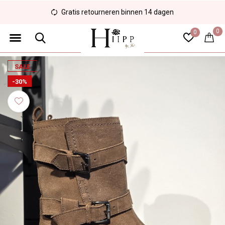
Veilig en eenvoudig betalen
0
0
SALE
-30%