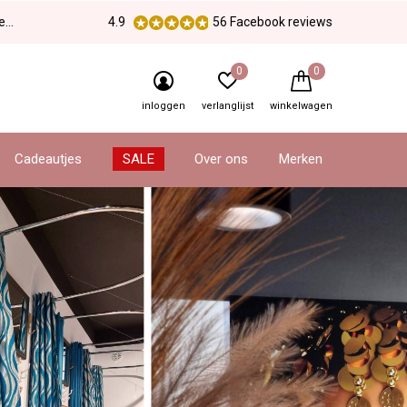
en
4.9
56 Facebook reviews
0
0
inloggen
verlanglijst
winkelwagen
Cadeautjes
SALE
Over ons
Merken