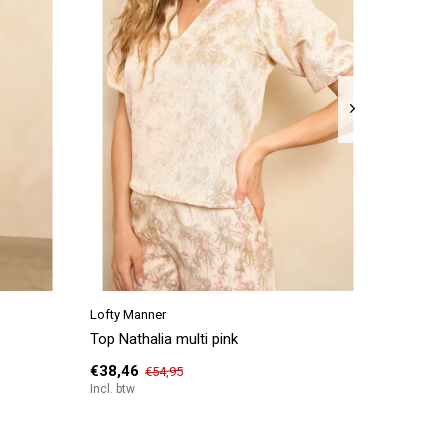
Lofty Manner
Lofty Manner
K-Design
Top Nathalia multi pink
Top Livy multi colour
Jurk C307 maxi met design
€38,46
€49,95
€62,96
€54,95
€89,95
Incl. btw
Incl. btw
Incl. btw