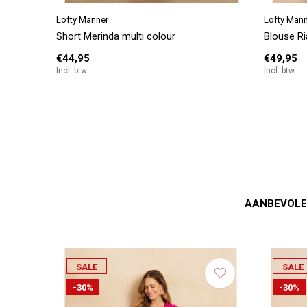
Lofty Manner
Lofty Man
Short Merinda multi colour
Blouse R
€44,95
€49,95
Incl. btw
Incl. btw
AANBEVOLE
SALE
SALE
SALE
-30%
-30%
-30%