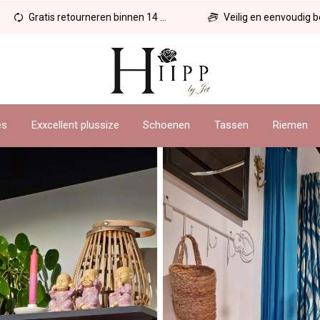
Gratis retourneren binnen 14 dagen
Veilig en eenvoudig betal
es
Exxcellent plussize
Schoenen
Tassen
Riemen