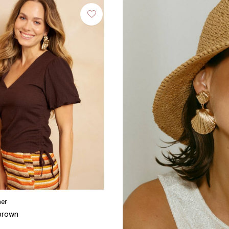
ner
 brown