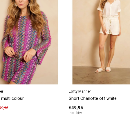
er
er
Lofty Manner
Lofty Manner
Lofty Manner
 multi colour
ianne brown
ooklyn black
Short Charlotte off white
Short Merinda multi colour
Jurk Runa white
€49,95
€44,95
€52,46
49,95
€74,95
Incl. btw
Incl. btw
Incl. btw