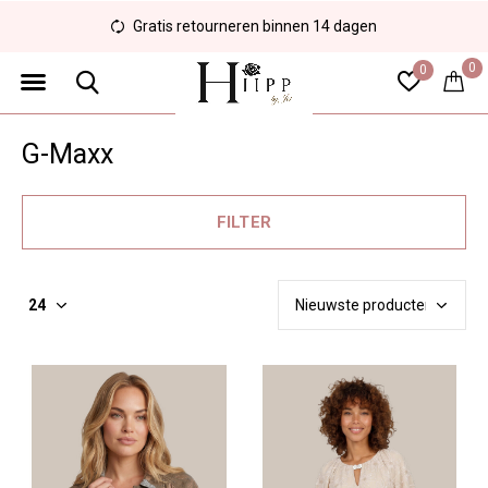
Veilig en eenvoudig betalen
0
0
G-Maxx
FILTER