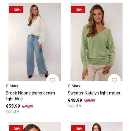
-30%
-30%
G-Maxx
G-Maxx
Broek Neona jeans denim
Sweater Katelyn light moss
light blue
€48,99
€69,99
€55,99
Incl. btw
€79,99
Incl. btw
-30%
-30%