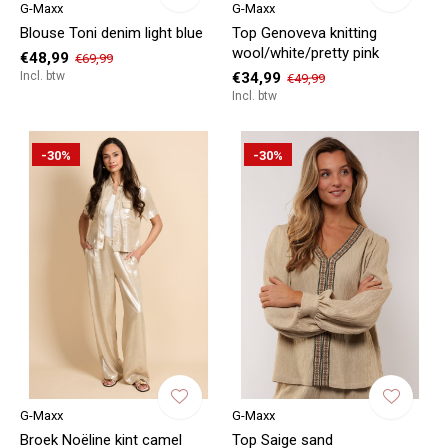
G-Maxx
G-Maxx
Blouse Toni denim light blue
Top Genoveva knitting
wool/white/pretty pink
€48,99
€69,99
Incl. btw
€34,99
€49,99
Incl. btw
-30%
-30%
G-Maxx
G-Maxx
Broek Noëline kint camel
Top Saige sand