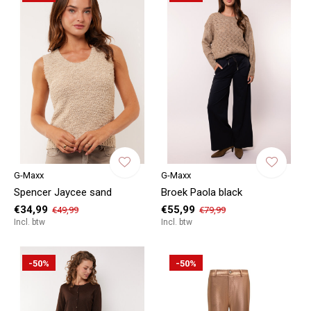
G-Maxx
G-Maxx
Spencer Jaycee sand
Broek Paola black
€34,99
€55,99
€49,99
€79,99
Incl. btw
Incl. btw
-50%
-50%