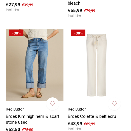
bleach
€27,99
€39,99
Incl. btw
€55,99
€79,99
Incl. btw
-30%
-30%
Red Button
Red Button
Broek Kim high hem & scarf
Broek Colette & belt ecru
stone used
€48,99
€69,99
€52,50
Incl. btw
€75,00