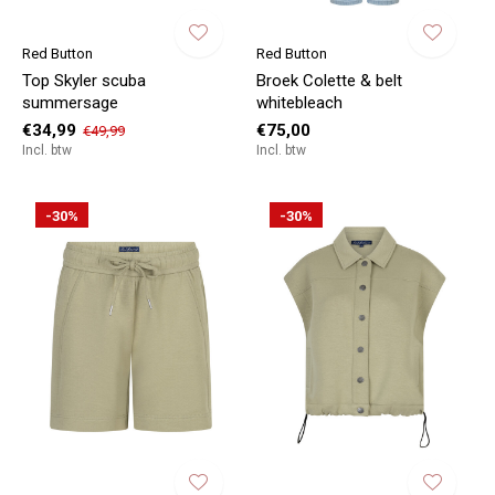
Red Button
Red Button
Top Skyler scuba
Broek Colette & belt
summersage
whitebleach
€34,99
€75,00
€49,99
Incl. btw
Incl. btw
-30%
-30%