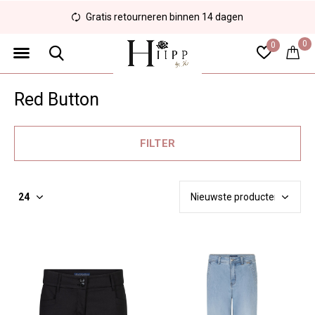
Veilig en eenvoudig betalen
0
0
Red Button
FILTER