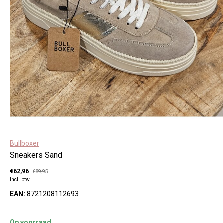
Bullboxer
Sneakers Sand
€62,96
€89,95
Incl. btw
EAN:
8721208112693
Op voorraad