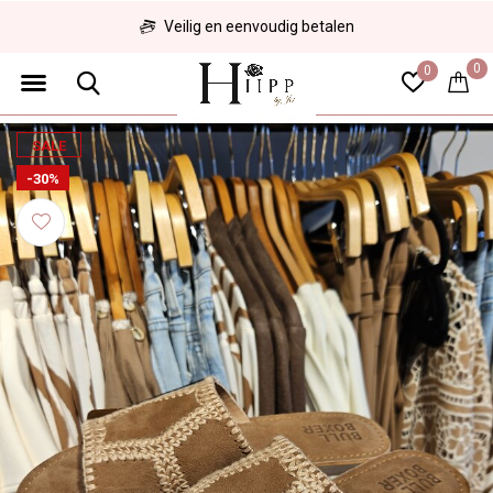
Veilig en eenvoudig betalen
0
0
SALE
-30%