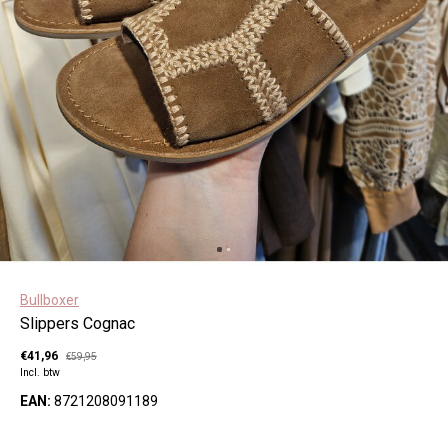
Bullboxer
Slippers Cognac
€41,96
€59,95
Incl. btw
EAN:
8721208091189