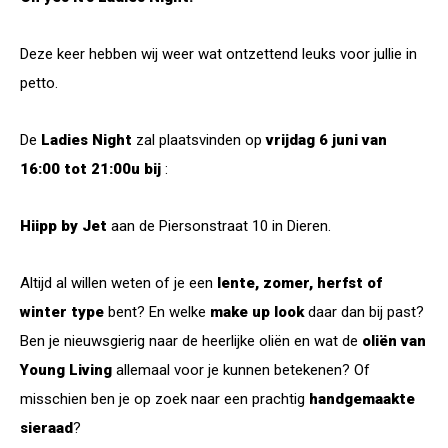
Deze keer hebben wij weer wat ontzettend leuks voor jullie in
petto.
De
Ladies Night
zal plaatsvinden op
vrijdag 6 juni van
16:00 tot 21:00u bij
:
Hiipp by Jet
aan de Piersonstraat 10 in Dieren.
Altijd al willen weten of je een
lente, zomer, herfst of
winter type
bent? En welke
make up look
daar dan bij past?
Ben je nieuwsgierig naar de heerlijke oliën en wat de
oliën van
Young Living
allemaal voor je kunnen betekenen? Of
misschien ben je op zoek naar een prachtig
handgemaakte
sieraad
?