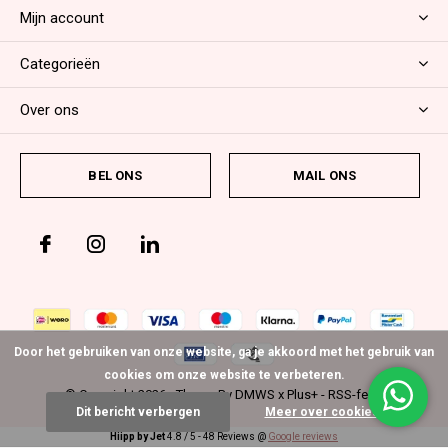
Mijn account
Categorieën
Over ons
BEL ONS
MAIL ONS
Door het gebruiken van onze website, ga je akkoord met het gebruik van
cookies om onze website te verbeteren.
© Copyright
2026
- Theme By
DMWS
x
Plus+
-
RSS-feed
Dit bericht verbergen
Meer over cookies »
Hiipp by Jet
4.8
/
5
-
48
Reviews @
Google reviews