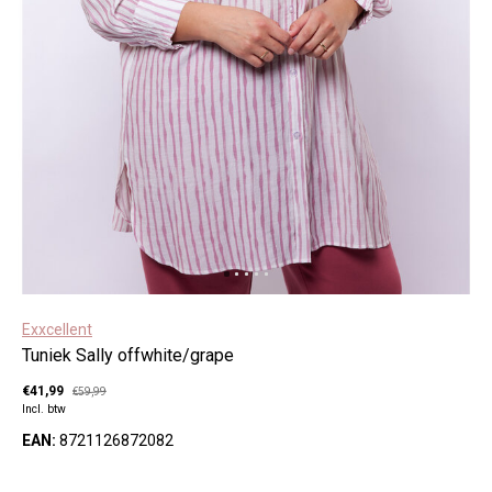
Exxcellent
Tuniek Sally offwhite/grape
€41,99
€59,99
Incl. btw
EAN:
8721126872082