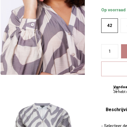
Op voorraad
42
Vandaa
Je hebt
Beschrijv
- Selecteer d