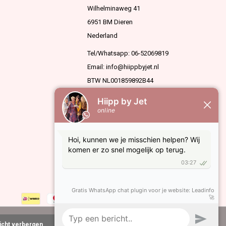
Wilhelminaweg 41
6951 BM Dieren
Nederland
Tel/Whatsapp: 06-52069819
Email:
info@hiippbyjet.nl
BTW NL001859892B44
KVK 63936909
richt verbergen
Meer over cookies »