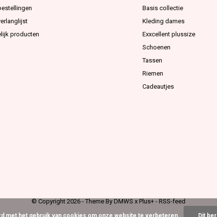
bestellingen
Basis collectie
erlanglijst
Kleding dames
lijk producten
Exxcellent plussize
Schoenen
Tassen
Riemen
Cadeautjes
© Copyright
2026
- Theme By
DMWS
x
Plus+
-
RSS-feed
ord met het gebruik van cookies om onze website te verbeteren.
Dit be