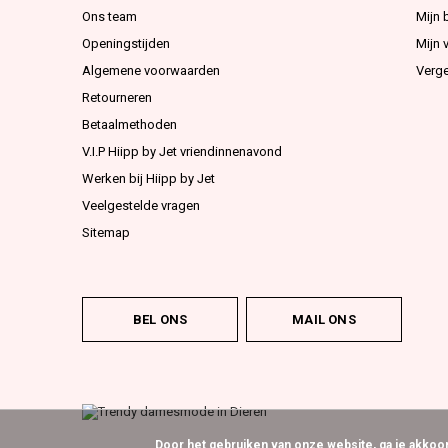
Ons team
Mijn 
Openingstijden
Mijn v
Algemene voorwaarden
Verge
Retourneren
Betaalmethoden
V.I.P Hiipp by Jet vriendinnenavond
Werken bij Hiipp by Jet
Veelgestelde vragen
Sitemap
BEL ONS
MAIL ONS
Door het gebruiken van onze website, ga je akko