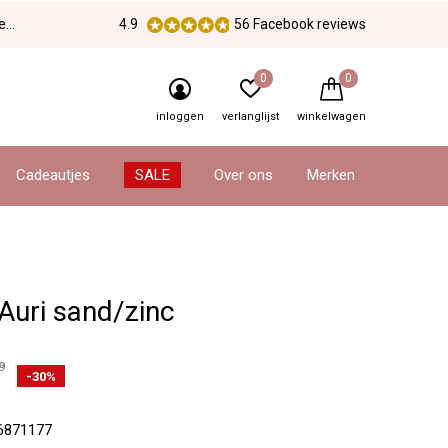
en
4.9
56 Facebook reviews
0
0
inloggen
verlanglijst
winkelwagen
Cadeautjes
SALE
Over ons
Merken
Auri sand/zinc
9
-30%
6871177