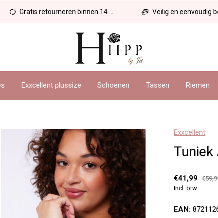
Gratis retourneren binnen 14 dagen
Veilig en eenvoudig betal
es
Exxcellent plussize
Schoenen
Tassen
Riemen
Exxcellent
Tuniek 
€41,99
€59,9
Incl. btw
EAN:
872112