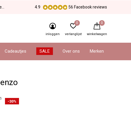
en
4.9
56 Facebook reviews
0
0
inloggen
verlanglijst
winkelwagen
Cadeautjes
SALE
Over ons
Merken
renzo
5
-30%