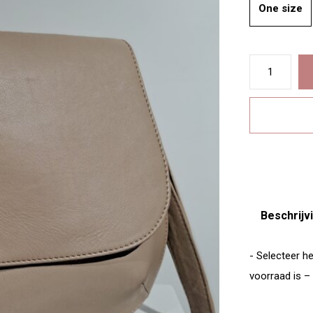
One size
Beschrijv
- Selecteer he
voorraad is –