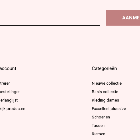
AANME
 account
Categorieën
treren
Nieuwe collectie
bestellingen
Basis collectie
erlanglijst
Kleding dames
lijk producten
Exxcellent plussize
Schoenen
Tassen
Riemen