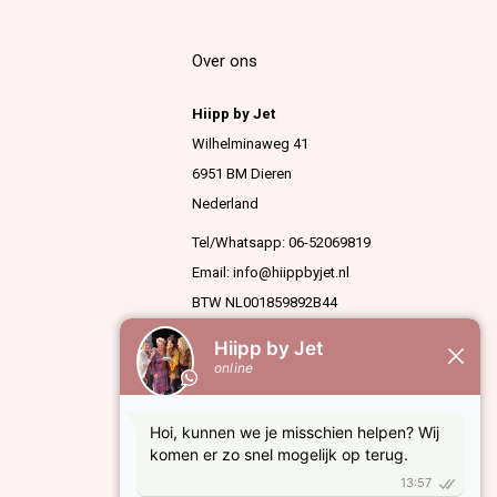
Over ons
Hiipp by Jet
Wilhelminaweg 41
6951 BM Dieren
Nederland
Tel/Whatsapp: 06-52069819
Email:
info@hiippbyjet.nl
BTW NL001859892B44
KVK 63936909