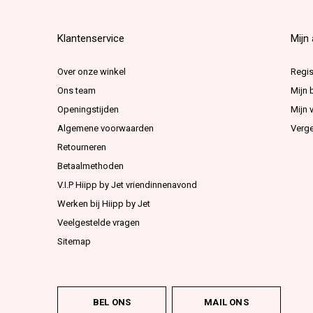
Klantenservice
Mijn
Over onze winkel
Regis
Ons team
Mijn 
Openingstijden
Mijn v
Algemene voorwaarden
Verge
Retourneren
Betaalmethoden
V.I.P Hiipp by Jet vriendinnenavond
Werken bij Hiipp by Jet
Veelgestelde vragen
Sitemap
BEL ONS
MAIL ONS