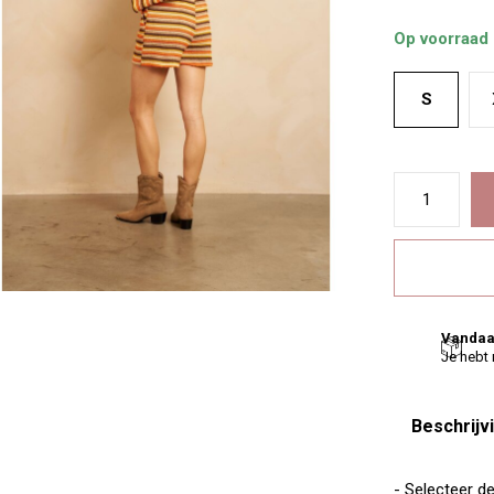
Op voorraad
S
Vandaa
Je hebt
Beschrijv
- Selecteer d