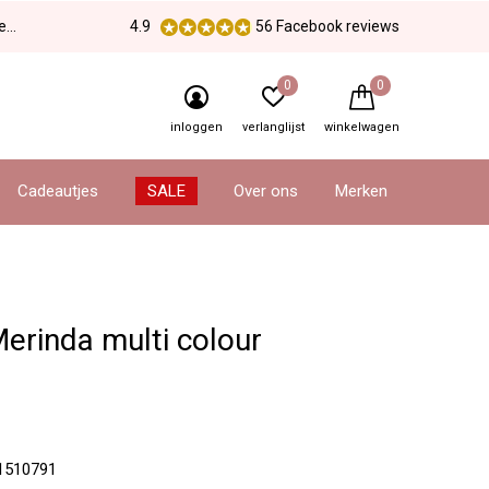
en
4.9
56 Facebook reviews
0
0
inloggen
verlanglijst
winkelwagen
Cadeautjes
SALE
Over ons
Merken
erinda multi colour
1510791