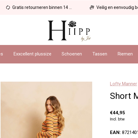
Gratis retourneren binnen 14 dagen
Veilig en eenvoudig betal
es
Exxcellent plussize
Schoenen
Tassen
Riemen
Lofty Manner
Short M
€44,95
Incl. btw
EAN:
872140