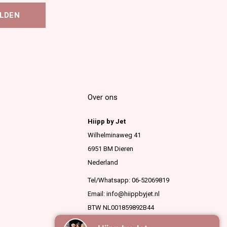
LDEN
Over ons
Hiipp by Jet
Wilhelminaweg 41
6951 BM Dieren
Nederland
Tel/Whatsapp: 06-52069819
Email:
info@hiippbyjet.nl
BTW NL001859892B44
KVK 63936909