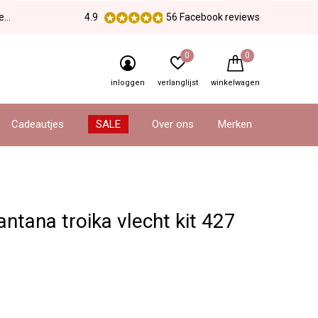
en
4.9
56 Facebook reviews
0
0
inloggen
verlanglijst
winkelwagen
Cadeautjes
SALE
Over ons
Merken
ntana troika vlecht kit 427