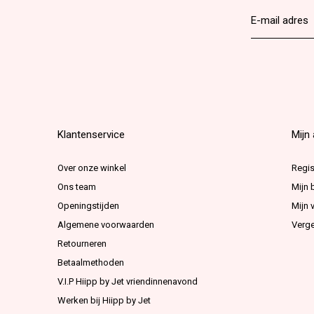
Klantenservice
Mijn
Over onze winkel
Regis
Ons team
Mijn 
Openingstijden
Mijn v
Algemene voorwaarden
Verge
Retourneren
Betaalmethoden
V.I.P Hiipp by Jet vriendinnenavond
Werken bij Hiipp by Jet