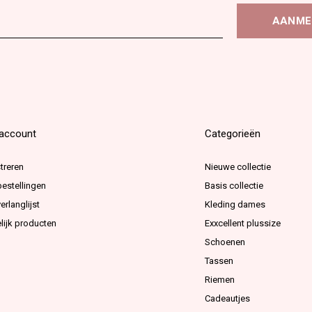
AANME
 account
Categorieën
treren
Nieuwe collectie
bestellingen
Basis collectie
erlanglijst
Kleding dames
lijk producten
Exxcellent plussize
Schoenen
Tassen
Riemen
Cadeautjes