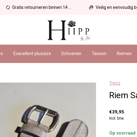
Gratis retourneren binnen 14 dagen
Veilig en eenvoudig betal
es
Exxcellent plussize
Schoenen
Tassen
Riemen
Trezz
Riem Sa
€39,95
Incl. btw
Op voorraad