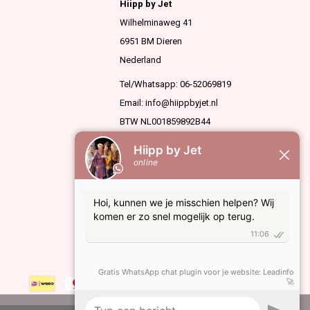
Hiipp by Jet
Wilhelminaweg 41
6951 BM Dieren
Nederland
Tel/Whatsapp: 06-52069819
Email:
info@hiippbyjet.nl
BTW NL001859892B44
KVK 63936909