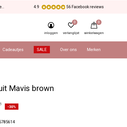
en
4.9
56 Facebook reviews
0
0
inloggen
verlanglijst
winkelwagen
Cadeautjes
SALE
Over ons
Merken
it Mavis brown
5
-30%
5785614