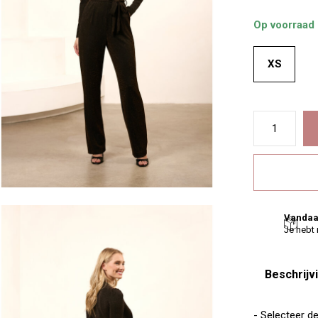
Op voorraad
XS
Vandaa
Je hebt
Beschrijv
- Selecteer d