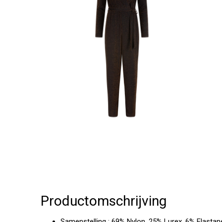
Productomschrijving
Samenstelling : 69% Nylon, 25% Lurex, 6% Elastan