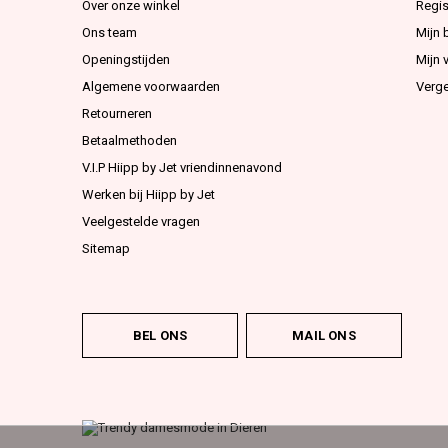
Over onze winkel
Regis
Ons team
Mijn 
Openingstijden
Mijn v
Algemene voorwaarden
Verge
Retourneren
Betaalmethoden
V.I.P Hiipp by Jet vriendinnenavond
Werken bij Hiipp by Jet
Veelgestelde vragen
Sitemap
BEL ONS
MAIL ONS