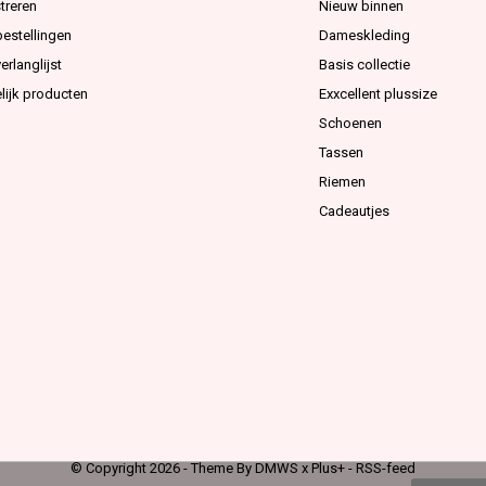
treren
Nieuw binnen
bestellingen
Dameskleding
erlanglijst
Basis collectie
lijk producten
Exxcellent plussize
Schoenen
Tassen
Riemen
Cadeautjes
© Copyright
2026
- Theme By
DMWS
x
Plus+
-
RSS-feed