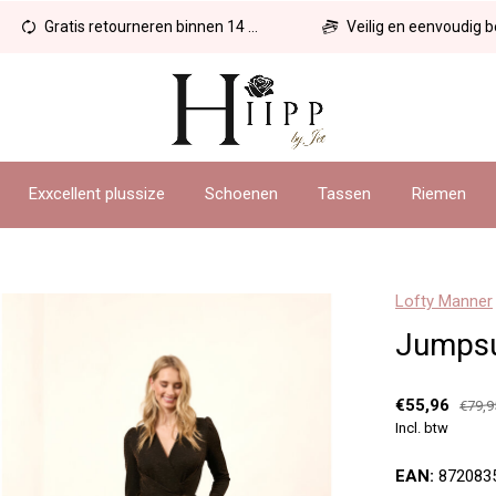
Gratis retourneren binnen 14 dagen
Veilig en eenvoudig betal
Exxcellent plussize
Schoenen
Tassen
Riemen
Lofty Manner
Jumpsu
€55,96
€79,9
Incl. btw
EAN:
872083