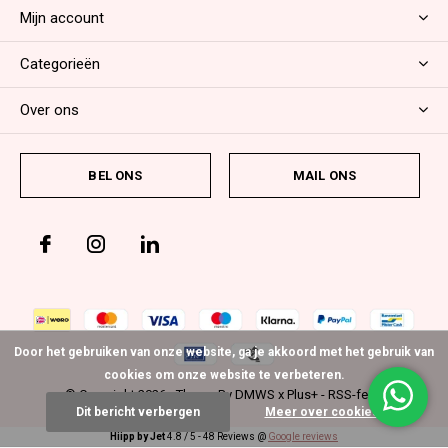
Mijn account
Categorieën
Over ons
BEL ONS
MAIL ONS
Door het gebruiken van onze website, ga je akkoord met het gebruik van
cookies om onze website te verbeteren.
© Copyright
2026
- Theme By
DMWS
x
Plus+
-
RSS-feed
Dit bericht verbergen
Meer over cookies »
Hiipp by Jet
4.8
/
5
-
48
Reviews @
Google reviews