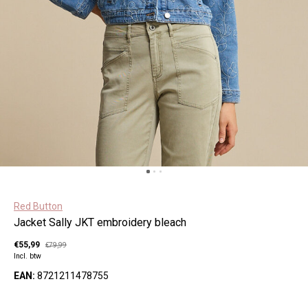
Red Button
Jacket Sally JKT embroidery bleach
€55,99
€79,99
Incl. btw
EAN:
8721211478755