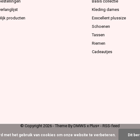
bestellingen
Basis collectie
erlanglijst
Kleding dames
lijk producten
Exxcellent plussize
Schoenen
Tassen
Riemen
Cadeautjes
© Copyright
2026
- Theme By
DMWS
x
Plus+
-
RSS-feed
ord met het gebruik van cookies om onze website te verbeteren.
Dit be