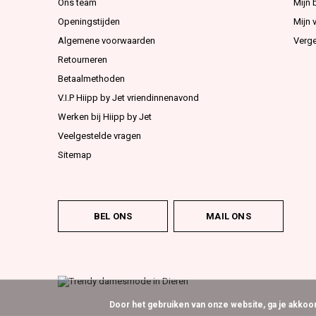
Ons team
Mijn 
Openingstijden
Mijn v
Algemene voorwaarden
Verge
Retourneren
Betaalmethoden
V.I.P Hiipp by Jet vriendinnenavond
Werken bij Hiipp by Jet
Veelgestelde vragen
Sitemap
BEL ONS
MAIL ONS
Door het gebruiken van onze website, ga je akko