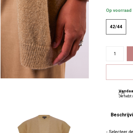
Op voorraad
42/44
Vandaa
Je hebt
Beschrijv
- Selecteer d