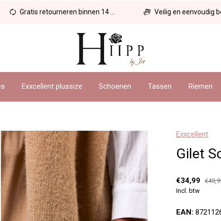
Gratis retourneren binnen 14 dagen
Veilig en eenvoudig betal
es
Exxcellent plussize
Schoenen
Tassen
Riemen
Exxcellent
Gilet S
€34,99
€49,9
Incl. btw
EAN:
872112