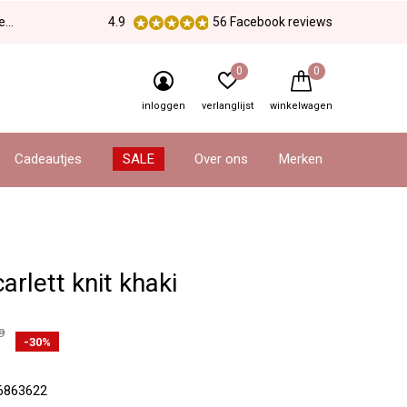
en
4.9
56 Facebook reviews
0
0
inloggen
verlanglijst
winkelwagen
Cadeautjes
SALE
Over ons
Merken
carlett knit khaki
9
-30%
6863622