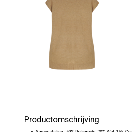
Productomschrijving
Samenstelling : 50% Polyamide, 20% Wol, 15% Ger