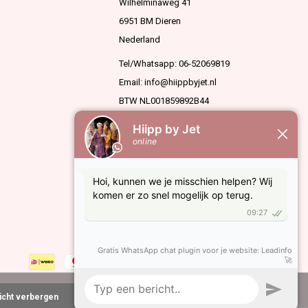
Wilhelminaweg 41
6951 BM Dieren
Nederland
Tel/Whatsapp: 06-52069819
Email:
info@hiippbyjet.nl
BTW NL001859892B44
KVK 63936909
richt verbergen
Meer over cookies »