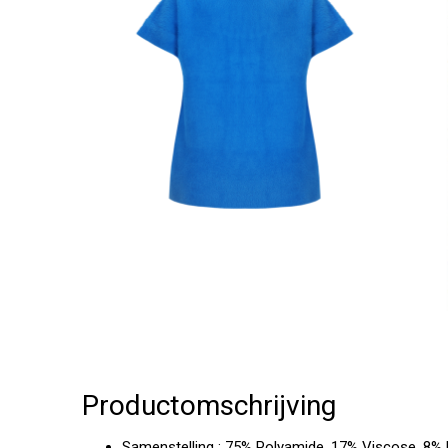
Productomschrijving
Samenstelling : 75% Polyamide, 17% Viscose, 8% 