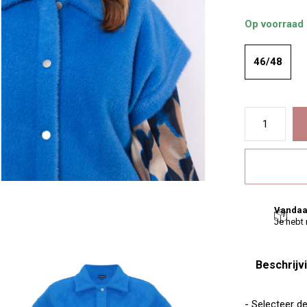
Op voorraad
46/48
Vandaa
Je hebt
Beschrijv
- Selecteer d