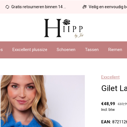
Gratis retourneren binnen 14 dagen
Veilig en eenvoudig betal
es
Exxcellent plussize
Schoenen
Tassen
Riemen
Exxcellent
Gilet L
€48,99
€69,9
Incl. btw
EAN:
872112