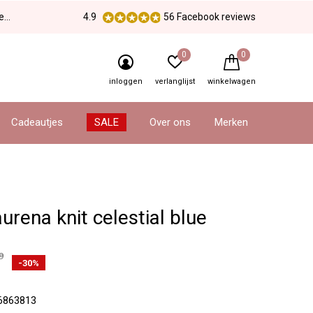
en
4.9
56 Facebook reviews
0
0
inloggen
verlanglijst
winkelwagen
Cadeautjes
SALE
Over ons
Merken
aurena knit celestial blue
9
-30%
6863813